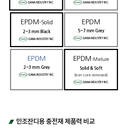
GANA INDUSTRY INC.
GANA INDUSTRY INC.
EPDM
EPDM
-Solid
5~7 mm Grey
2~3 mm Black
GANA INDUSTRY INC.
GANA INDUSTRY INC.
EPDM
EPDM
-Mixture
2~3 mm Grey
Solid & Soft
(Iron core removed)
GANA INDUSTRY INC.
GANA INDUSTRY INC.
인조잔디용 충전재 제품력 비교