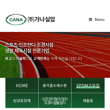
Menu
스포츠·인조잔디·조경시설
생활 체육시설 전문기업
최고
의
기술력
으로
고객만족
을 위해 최선을 다합니다
HOME
EPDM고무칩
충격흡수배수판
인조잔디철거/설치
탄성포장재
재활용
조경시설물설치