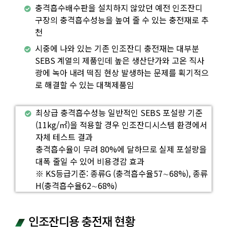
충격흡수배수판을 설치하지 않았던 예전 인조잔디
구장의 충격흡수성능을 높여 줄 수 있는 충전재로 추
천
시중에 나와 있는 기존 인조잔디 충전재는 대부분
SEBS 계열의 제품인데 높은 생산단가와 고온 직사
광에 녹아 내려 떡짐 현상 발생하는 문제를 획기적으
로 해결할 수 있는 대책제품임
최상급 충격흡수성능 일반적인 SEBS 포설량 기준
(11kg/㎡)을 적용할 경우 인조잔디시스템 환경에서
자체 테스트 결과
충격흡수율이 무려 80%에 달하므로 실제 포설량을
대폭 줄일 수 있어 비용경감 효과
※ KS등급기준: 종류G (충격흡수율57∼68%), 종류
H(충격흡수율62∼68%)
인조잔디용 충전재 현황