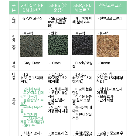
구
가나실업 EP
SEBS (압
SBR,EPD
천연코르크칩
분
DM 회색칩
출칩)
M 블랙칩
소
ㆍEPDM 고무칩
ㆍSB copoly
ㆍ폐타이어 파
ㆍ천연코르크 분쇄
재
mer (共重合
쇄, 분쇄고무
體)
ㆍ불규칙
ㆍ원형
ㆍ불규칙
ㆍ불규칙
입
자
모
양
색
ㆍGrey, Green
ㆍ Green
ㆍBlack / 코팅
ㆍBrown
상
칩
비
ㆍ1.2
ㆍ 1.4~1.5
ㆍ1.4~1.5
ㆍ0.44이하
중
(KS기준 1.5이하
(KS기준 1.5이
(KS기준 1.5이
(KS기준 1.5이하:부
:적합)
하:적합)
하:적합)
적합)
ㆍ인체에 무해
ㆍ인체에 무해
ㆍ비교적 높은
ㆍ천연소재로 인체
ㆍ고온/자외선에
ㆍ우천시 유실
탄성
에 무해
강한 내구성
적음
ㆍ첨가물 불분
ㆍ보습 효과
특
ㆍ
높은 탄성 지속
ㆍ분진/냄새
명(칼라 코팅
ㆍ단가 저렴
성
유지
없음
칩)
ㆍ우천시 유실 적
ㆍ인조잔디에
ㆍ
중국산
이 대
음
가장 많이 사용
다수
ㆍ
단가 저렴
ㆍ우천시 유실
ㆍ국산소재
(전자
적음
제품 고무재활용)
ㆍGR인증
ㆍ최초 시공시 미
ㆍ보습효과 없
ㆍ유해성(중금
ㆍ낮은 비중으로 우