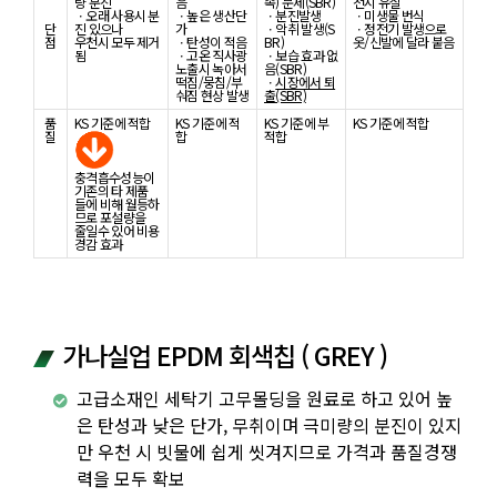
량 분진
음
속) 문제(SBR)
천시 유실
ㆍ오래 사용시 분
ㆍ높은 생산단
ㆍ분진발생
ㆍ미생물 번식
단
진 있으나
가
ㆍ악취 발생(S
ㆍ정전기 발생으로
점
우천시 모두 제거
ㆍ탄성이 적음
BR)
옷/신발에 달라 붙음
됨
ㆍ고온 직사광
ㆍ보습 효과 없
노출시 녹아서
음(SBR)
떡짐/뭉침/부
ㆍ
시장에서 퇴
숴짐 현상 발생
출(SBR)
품
KS 기준에 적합
KS 기준에 적
KS 기준에 부
KS 기준에 적합
질
합
적합
충격흡수성능이
기존의 타 제품
들에 비해 월등하
므로 포설량을
줄일수 있어 비용
경감 효과
가나실업 EPDM 회색칩 ( GREY )
고급소재인 세탁기 고무몰딩을 원료로 하고 있어 높
은 탄성과 낮은 단가, 무취이며 극미량의 분진이 있지
만 우천 시 빗물에 쉽게 씻겨지므로 가격과 품질경쟁
력을 모두 확보